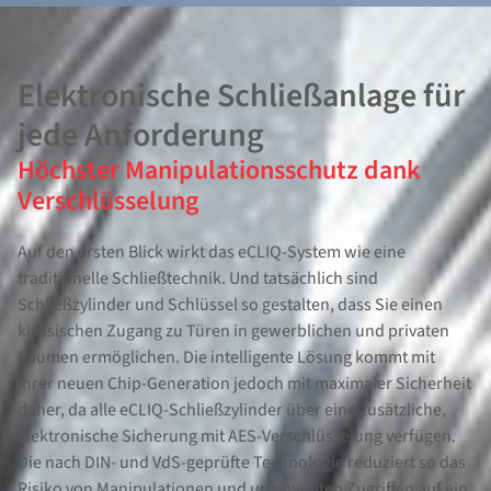
Elektronische Schließanlage für
jede Anforderung
Höchster Manipulationsschutz dank
Verschlüsselung
Auf den ersten Blick wirkt das eCLIQ-System wie eine
traditionelle Schließtechnik. Und tatsächlich sind
Schließzylinder und Schlüssel so gestalten, dass Sie einen
klassischen Zugang zu Türen in gewerblichen und privaten
Räumen ermöglichen. Die intelligente Lösung kommt mit
ihrer neuen Chip-Generation jedoch mit maximaler Sicherheit
daher, da alle eCLIQ-Schließzylinder über eine zusätzliche,
elektronische Sicherung mit AES-Verschlüsselung verfügen.
Die nach DIN- und VdS-geprüfte Technologie reduziert so das
Risiko von Manipulationen und ungewollten Zugriffen auf ein