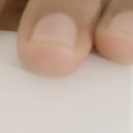
Flucht- / Rettungswege
Zurück
Automatiktüren
Elektronische Schließsysteme
Weitere Produkte
SALTO - intelligente All-in-One-Zutrittslösung
SALTO
eCLIQ - elektronische Schließanlage für jede Anforderung
eCLIQ
iLOQ - Batterieloses digitales und mobiles Schließsystem
Paxton 10 - Zutrittskontrolle und Videomanagement der
iLOQ
nächsten Generation
Paxton 10
Tresore / Schlüsseldepot
Masunt - Elektronischer Schlüsselsafe, Schlüsseltresor
TRAKA - Digitale intelligente Schlüsselschranke
Menge Sicherheitssysteme
Jetzt unverbindliches
Wartung und Instandhaltung