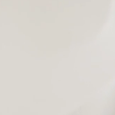
Angebot anfordern
Branchenlösungen
Sie möchten mehr zu unseren Sicherheitslösungen mit
Privat
System erfahren. Schreiben Sie uns einfach an! Gerne
kommen unsere Experten mit Ihnen ins Gespräch!
Alarmanlagen
Rauchmelder
Elektronische Schließsysteme
Videosprechanlagen
Mechanischer Einbruchschutz
Referenzen
Team
Kontakt
Kontakt aufnehmen