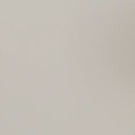
Museum Viadrina
Projektauftrag
Brandmeldeanlagen,
Einbruchmeldeanlage, Wartung
Einbruchmeldeaanlagen,
Zutrittskontrolle / Schließanlage
Home