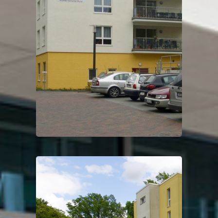
ASB Frankfurt Oder
Projektauftrag
Automatiktüren, Brandmeldeanlagenm
Digitale Schließsysteme,
Rettungswegtechnik, Schließanlage,
Wartung
DRK Pflegeheim