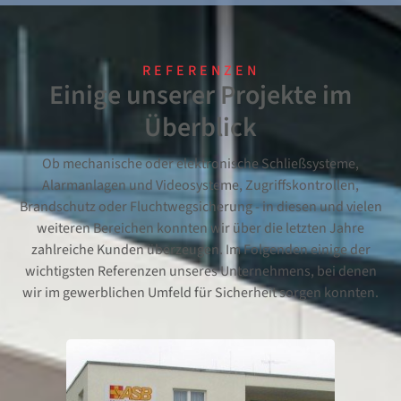
REFERENZEN
Einige unserer Projekte im
Überblick
Ob mechanische oder elektronische Schließsysteme,
Alarmanlagen und Videosysteme, Zugriffskontrollen,
Brandschutz oder Fluchtwegsicherung - in diesen und vielen
weiteren Bereichen konnten wir über die letzten Jahre
zahlreiche Kunden überzeugen. Im Folgenden einige der
wichtigsten Referenzen unseres Unternehmens, bei denen
wir im gewerblichen Umfeld für Sicherheit sorgen konnten.