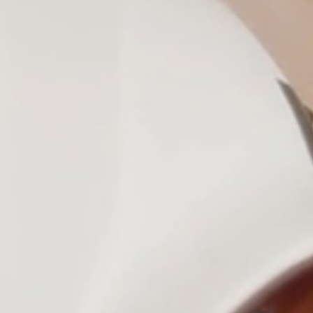
nächsten Generation
Tresore / Schlüsseldepot
Masunt - Elektronischer Schlüsselsafe, Schlüsseltresor
TRAKA - Digitale intelligente Schlüsselschranke
Brauhaus
Wartung und Instandhaltung
Projektauftrag
Branchenlösungen
Schließanlage, Wartung Instandhaltung
diverser Türtechnik
Privat
Alarmanlagen
Rauchmelder
Elektronische Schließsysteme
Videosprechanlagen
Mechanischer Einbruchschutz