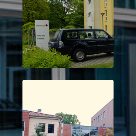
Projektauftrag
Brandmeldeanlage, Digitale
Schließsysteme, Wartung
Seniorenheim Theodor
Fontane
Projektauftrag