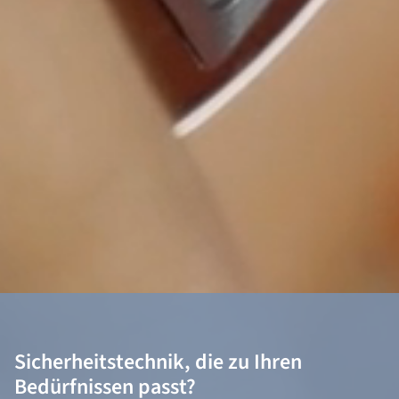
PYCO Wildau
Projektauftrag
Brandmeldeanlage
Sicherheitstechnik, die zu Ihren
Bedürfnissen passt?