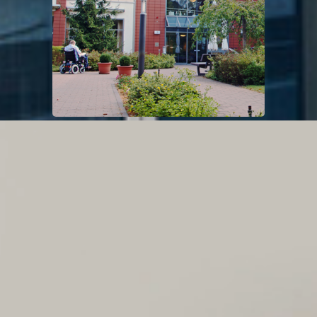
Automatiktüren, Feststellanlagen, RWA-
Anlagen, Wartung und Instandsetzung
Branschutztüren
Samariteranstalten
Projektauftrag
Zutrittskontrolle / Digitales
Schließsystem